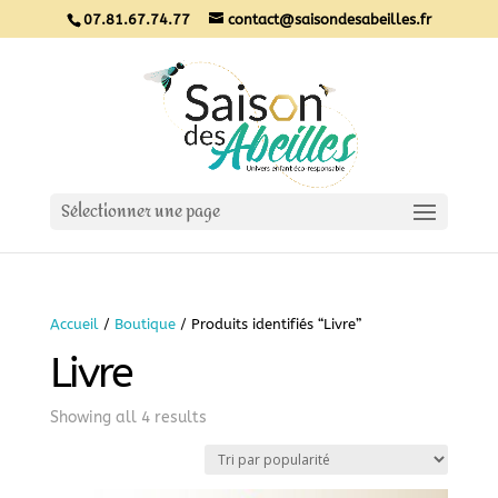
07.81.67.74.77
contact@saisondesabeilles.fr
Sélectionner une page
Accueil
/
Boutique
/ Produits identifiés “Livre”
Livre
Sorted
Showing all 4 results
by
popularity