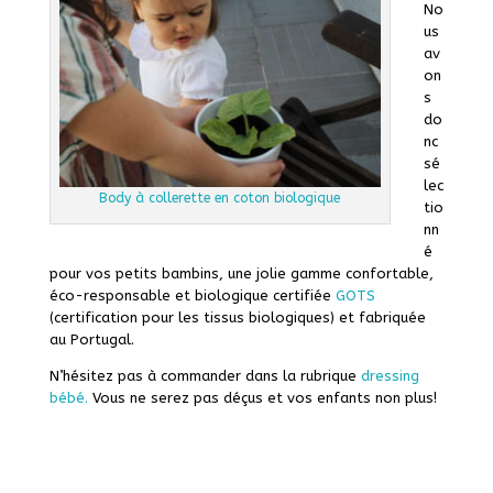
No
us
av
on
s
do
nc
sé
lec
Body à collerette en coton biologique
tio
nn
é
pour vos petits bambins, une jolie gamme confortable,
éco-responsable et biologique certifiée
GOTS
(certification pour les tissus biologiques) et fabriquée
au Portugal.
N’hésitez pas à commander dans la rubrique
dressing
bébé.
Vous ne serez pas déçus et vos enfants non plus!