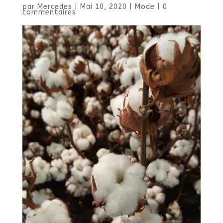
par
Mercedes
|
Mai 10, 2020
|
Mode
|
0
commentaires