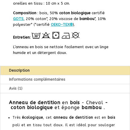
oreilles en tissu : 10 cm x 5 cm.
Composition
: bois, 50%
coton biologique
certifié
GOTS
, 20% coton*, 20%
viscose de
bambou
*,
10%
p
olyester* (*
certifié
OEKO-TEX®
)
.
Entretien:
L’anneau en bois se nettoie facilement avec un linge
humide et un détergent doux.
Description
Informations complémentaires
Avis (1)
Anneau de dentition
en
bois
- Cheval
-
coton biologique
et éponge
bambou
.
Très
écologique
, cet
anneau de dentition
est en
bois
poli et en tissu tout doux. Il est idéal pour soulager