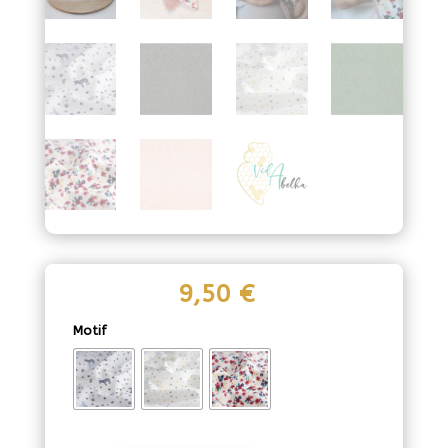
9,50
€
Motif