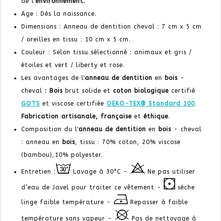
de l’
environnement.
Age : Dès la naissance.
Dimensions : Anneau de dentition cheval : 7 cm x 5 cm
/ oreilles en tissu : 10 cm x 5 cm.
Couleur : Selon tissu sélectionné : animaux et gris /
étoiles et vert / liberty et rose.
Les avantages de l'
anneau de dentition
en
bois
-
cheval
: Bois
brut solide et
coton biologique
certifié
GOTS
et viscose certifiée
OEKO-TEX® Standard 100
.
Fabrication artisanale,
française
et
éthique
.
Composition du l'
anneau de dentition
en
bois
- cheval
: anneau en
bois
, tissu : 70% coton, 20%
viscose
(bambou),
10% p
olyester.
Entretien :
Lavage à 30°C -
Ne pas utiliser
d’eau de Javel pour traiter ce vêtement -
sèche
linge faible température -
Repasser à faible
température sans vapeur -
Pas de nettoyage à