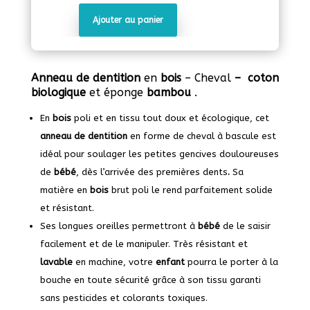
Ajouter au panier
quantité
de
Anneau
de
Anneau de dentition
en
bois
– Cheval
–
coton
dentition
biologique
et éponge
bambou
.
en
bois
En
bois
poli et en tissu tout doux et écologique, cet
-
anneau de dentition
en forme de cheval à bascule est
Cheval
idéal pour soulager les petites gencives douloureuses
de
bébé
, dès l’arrivée des premières dents
.
Sa
matière en
bois
brut poli le rend parfaitement solide
et résistant.
Ses longues oreilles permettront à
bébé
de le saisir
facilement et de le manipuler. Très résistant et
lavable
en machine, votre
enfant
pourra le porter à la
bouche en toute sécurité grâce à son tissu garanti
sans pesticides et colorants toxiques.