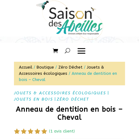
Accueil
/
Boutique
/
Zéro Déchet
/
Jouets &
Accessoires écologiques
/ Anneau de dentition en
bois – Cheval
JOUETS & ACCESSOIRES ÉCOLOGIQUES
|
JOUETS EN BOIS
|
ZÉRO DÉCHET
Anneau de dentition en bois –
Cheval
(
1
avis client)