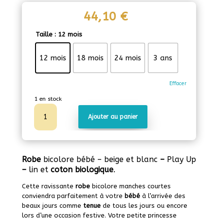
44,10
€
Taille
: 12 mois
12 mois
18 mois
24 mois
3 ans
Effacer
1 en stock
quantité
Ajouter au panier
de
Robe
bicolore
bébé
-
Robe
bicolore bébé – beige et blanc
–
Play Up
Beige
–
lin et
coton biologique
.
et
blanc
Cette ravissante
robe
bicolore manches courtes
conviendra parfaitement à votre
bébé
à l’arrivée des
beaux jours comme
tenue
de tous les jours ou encore
lors d’une occasion festive. Votre petite princesse