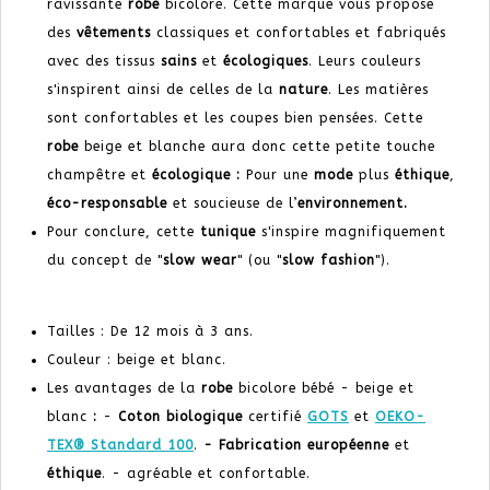
ravissante
robe
bicolore. Cette marque vous propose
des
vêtements
classiques et confortables et fabriqués
avec des tissus
sains
et
écologiques
. Leurs couleurs
s'inspirent ainsi de celles de la
nature
. Les matières
sont confortables et les coupes bien pensées. Cette
robe
beige et blanche aura donc cette petite touche
champêtre et
écologique :
Pour une
mode
plus
éthique
,
éco-responsable
et soucieuse de l’
environnement.
Pour conclure, cette
tunique
s'inspire magnifiquement
du concept de "
slow wear
" (ou "
slow fashion
").
Tailles : De 12 mois à 3 ans.
Couleur : beige et blanc.
Les avantages de la
robe
bicolore bébé - beige et
blanc
:
-
Coton biologique
certifié
GOTS
et
OEKO-
TEX® Standard 100
.
- Fabrication
européenne
et
éthique
. - agréable et confortable.