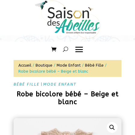
Accueil
/
Boutique
/
Mode Enfant
/
Bébé Fille
/
Robe bicolore bébé – Beige et blanc
BÉBÉ FILLE
|
MODE ENFANT
Robe bicolore bébé – Beige et
blanc