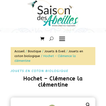
Accueil
/
Boutique
/
Jouets & Eveil
/
Jouets en
coton biologique
/ Hochet – Clémence la
clémentine
JOUETS EN COTON BIOLOGIQUE
Hochet – Clémence la
clémentine