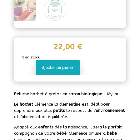
22,00
€
1 en stock
Ajouter au panier
quantité
de
Hochet
-
Peluche hochet
à grelot en
coton biologique
– Myum.
Clémence
la
Le
hochet
Clémence la clémentine est idéal pour
clémentine
apprendre aux plus
petits
le respect de l’
environnement
et l’alimentation équilibrée.
Adapté aux
enfants
dès la naissance, il sera le parfait
compagnon de votre
bébé
. Clémence amusera
bébé
avec ses couleurs vives, son visage amical et son doux