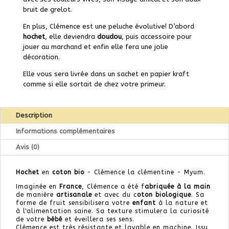
bruit de grelot.
En plus, Clémence est une peluche évolutive! D’abord
hochet
, elle deviendra
doudou
, puis accessoire pour
jouer au marchand et enfin elle fera une jolie
décoration.
Elle vous sera livrée dans un sachet en papier kraft
comme si elle sortait de chez votre primeur.
Description
Informations complémentaires
Avis (0)
Hochet
en
coton bio
- Clémence la clémentine - Myum.
Imaginée en
France
, Clémence a été f
abriquée à la main
de manière
artisanale
et avec du c
oton biologique
. Sa
forme de fruit sensibilisera votre
enfant
à la nature et
à l'alimentation saine. Sa texture stimulera la curiosité
de votre
bébé
et éveillera ses sens.
Clémence est très résistante et lavable en machine. Issu