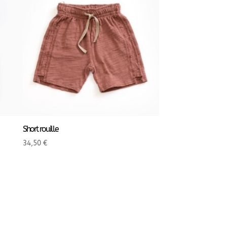
Short rouille
34,50
€