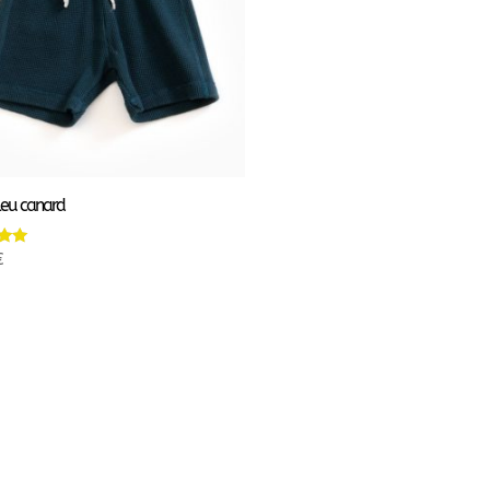
leu canard
€