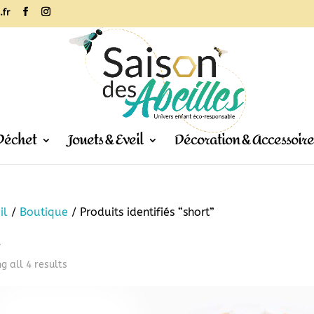
.fr
Déchet
Jouets & Eveil
Décoration & Accessoire
il
/
Boutique
/ Produits identifiés “short”
Sorted
g all 4 results
by
popularity