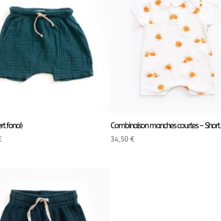
ert foncé
Combinaison manches courtes – Short
€
34,50
€