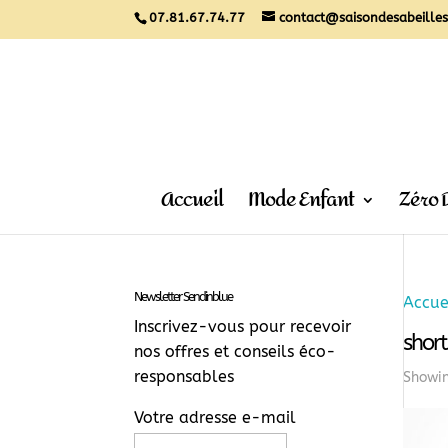
07.81.67.74.77
contact@saisondesabeilles
Accueil
Mode Enfant
Zéro 
Newsletter Sendinblue
Accue
Inscrivez-vous pour recevoir
short
nos offres et conseils éco-
responsables
Showin
Votre adresse e-mail