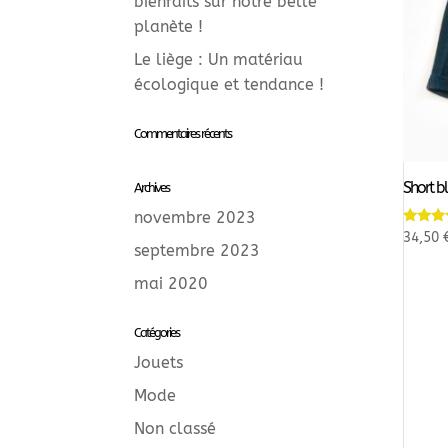
bienfaits sur notre belle
planète !
Le liège : Un matériau
écologique et tendance !
Commentaires récents
Short b
Archives
novembre 2023
Note
34,50
5.00
septembre 2023
sur 5
mai 2020
Catégories
Jouets
Mode
Non classé