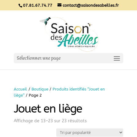
07.81.67.74.77
contact@saisondesabeilles.fr
Sélectionner une page
Accueil
/
Boutique
/
Produits identifiés “Jouet en
liège”
/ Page 2
Jouet en liège
Sorted
Affichage de 13–23 sur 23 résultats
by
popularity