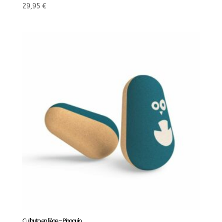
29,95
€
Culbuto en liège – Pingouin