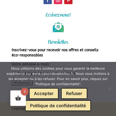
Ecrivez nous !
Newsletter
Inscrivez-vous pour recevoir nos offres et conseils
éco-responsables
Votre adresse e-mail
Nous utilisons des cookies pour vous garantir la meilleure
expérience sur www.saisondesabeilles.fr. Nous vous invitons à
J'accepte les
termes et conditions
les accepter ou à les refuser. Pour en savoir plus, cliquez sur
"Politique de confidentialité".
0
Accepter
Refuser
Politique de confidentialité
Copyright – 2023 – www.saisondesabeilles.fr