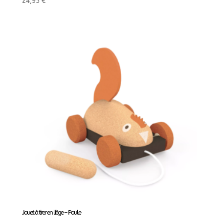
24,95
€
Jouet à tirer en liège – Poule