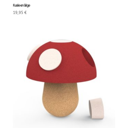
Fusée en liège
19,95
€