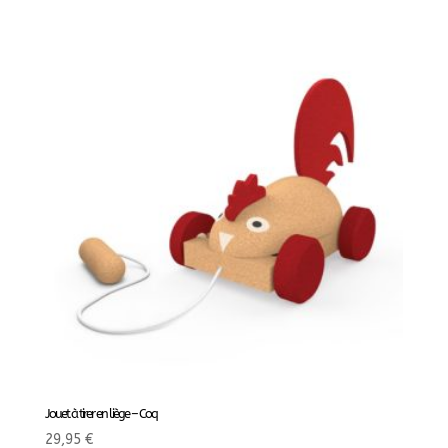
Jouet à tirer en liège – Coq
29,95
€