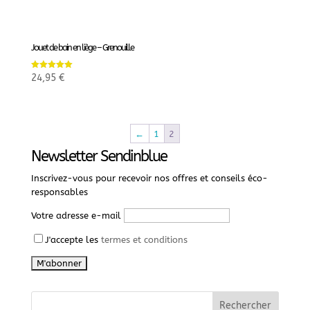
Jouet de bain en liège – Grenouille
Note
24,95
€
5.00
sur 5
←
1
2
Newsletter Sendinblue
Inscrivez-vous pour recevoir nos offres et conseils éco-
responsables
Votre adresse e-mail
J'accepte les
termes et conditions