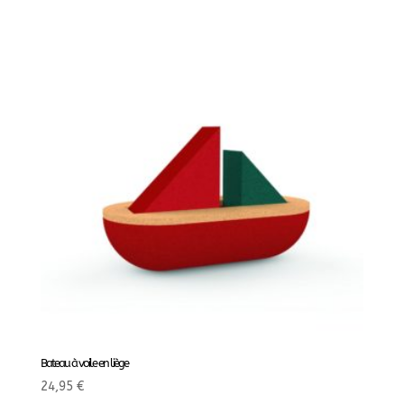
Bateau à voile en liège
24,95
€