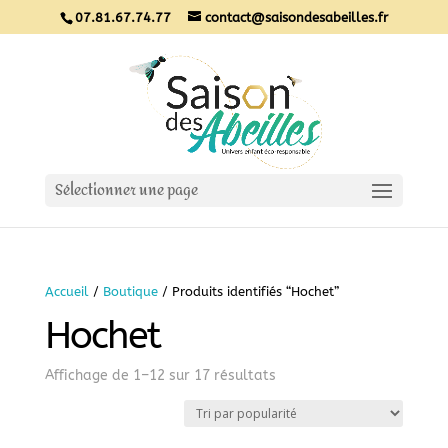
07.81.67.74.77
contact@saisondesabeilles.fr
Sélectionner une page
Accueil
/
Boutique
/ Produits identifiés “Hochet”
Hochet
Sorted
Affichage de 1–12 sur 17 résultats
by
popularity