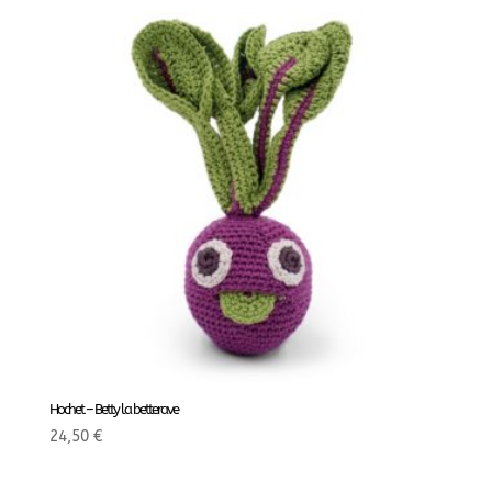
Hochet – Betty la betterave
24,50
€