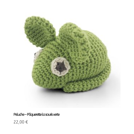
Peluche – Pâquerette la souris verte
22,00
€