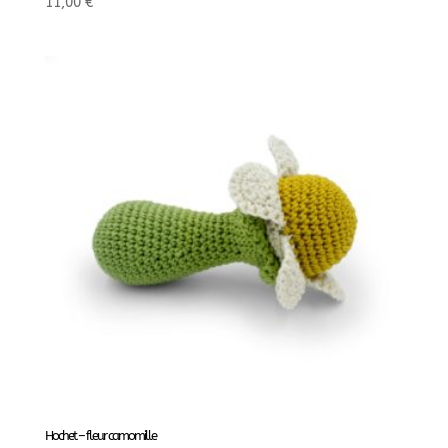
11,00
€
Hochet – fleur camomille