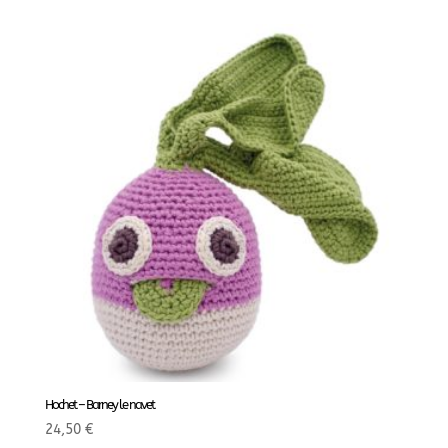
Hochet – Barney le navet
24,50
€