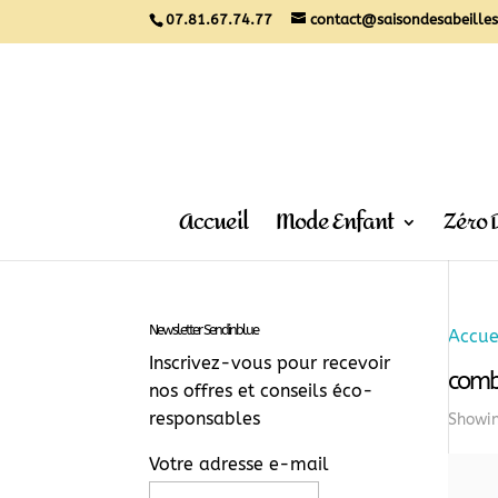
07.81.67.74.77
contact@saisondesabeilles
Accueil
Mode Enfant
Zéro 
Newsletter Sendinblue
Accue
Inscrivez-vous pour recevoir
comb
nos offres et conseils éco-
responsables
Showin
Votre adresse e-mail