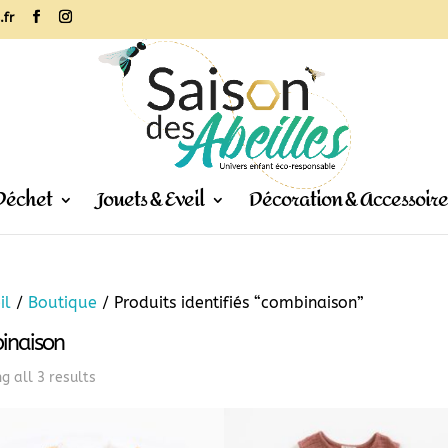
.fr
Déchet
Jouets & Eveil
Décoration & Accessoire
il
/
Boutique
/ Produits identifiés “combinaison”
inaison
Sorted
g all 3 results
by
popularity