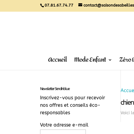
07.81.67.74.77
contact@saisondesabeilles
Accueil
Mode Enfant
Zéro 
Newsletter Sendinblue
Accue
Inscrivez-vous pour recevoir
chien
nos offres et conseils éco-
responsables
Voici l
Votre adresse e-mail