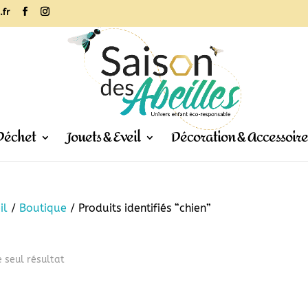
.fr
Déchet
Jouets & Eveil
Décoration & Accessoire
il
/
Boutique
/ Produits identifiés “chien”
e seul résultat