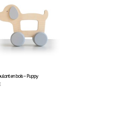
oulant en bois – Puppy
€