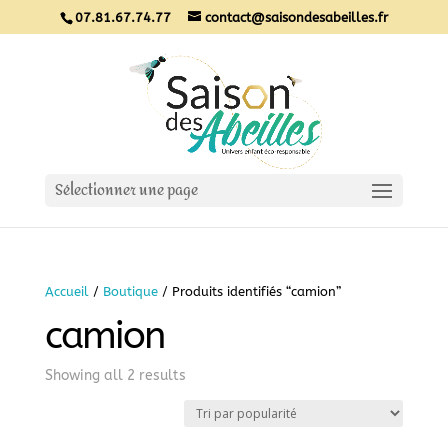
07.81.67.74.77
contact@saisondesabeilles.fr
Sélectionner une page
Accueil
/
Boutique
/ Produits identifiés “camion”
camion
Sorted
Showing all 2 results
by
popularity