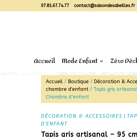
07.81.67.74.77
contact@saisondesabeilles.fr
Accueil
Mode Enfant
Zéro Déc
Accueil
/
Boutique
/
Décoration & Acce
chambre d'enfant
/ Tapis gris artisan
Chambre d’enfant
DÉCORATION & ACCESSOIRES
|
TA
D'ENFANT
Tapis gris artisanal – 95 