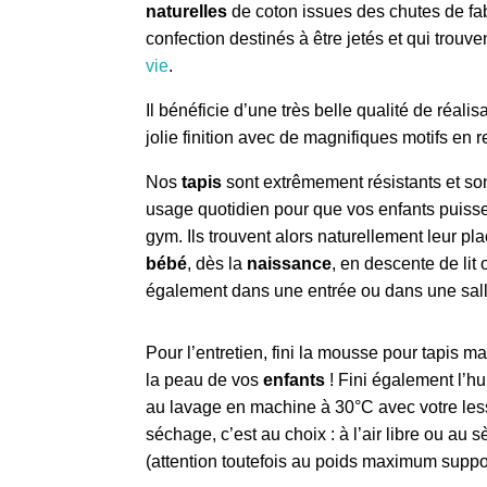
d'enfant
naturelles
de coton
issues des chutes de fab
confection destinés à être jetés et qui trouv
vie
.
Il bénéficie d’une très belle qualité de réalis
jolie finition avec de magnifiques motifs en re
Nos
tapis
sont extrêmement résistants et so
usage quotidien pour que vos enfants puissent
gym. Ils trouvent alors naturellement leur p
bébé
, dès la
naissance
, en descente de lit
également dans une entrée ou dans une sall
Pour l’entretien, fini la mousse pour tapis m
la peau de vos
enfants
! Fini également l’hui
au lavage en machine à 30°C avec votre less
séchage, c’est au choix : à l’air libre ou au
(attention toutefois au poids maximum suppo