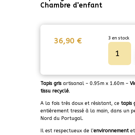
Chambre d’enfant
3 en stock
36,90
€
quantité
de
Tapis
gris
artisanal
-
Tapis gris
artisanal – 0.95m x 1.60m –
V
95
t
issu recyclé
.
cm
A la fois très doux et résistant, ce
tapis 
x
entièrement tressé à la main, dans un pe
1m60
Nord du Portugal.
-
Chambre
Il est respectueux de l’
environnement
et