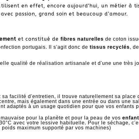
ilisent en effet, encore aujourd'hui, un métier à ti
avec passion, grand soin et beaucoup d’amour.
nement
et constitué de
fibres naturelles
de coton
issu
nfection portugais. Il s'agit donc de
tissus recyclés
, d
lle qualité de réalisation artisanale et d'une une très jo
sa facilité d'entretien, il trouve naturellement sa plac
 centre, mais également dans une entrée ou dans une sall
nt adaptés à un usage quotidien pour que vos enfants pui
is mauvaise pour la planète et pour la peau de vos
enfan
0°C avec votre lessive habituelle. Pour le séchage, c'est
au poids maximum supporté par vos machines)