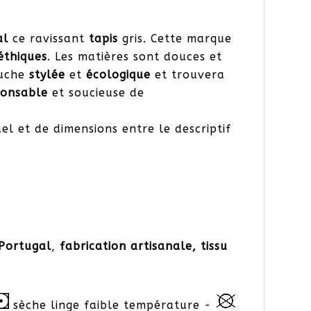
al
ce ravissant
tapis
gris. Cette marque
éthiques
. Les matières sont douces et
ouche
stylée
et
écologique
et trouvera
ponsable
et soucieuse de
el et de dimensions entre le descriptif
Portugal
,
fabrication artisanale,
tissu
sèche linge faible température -