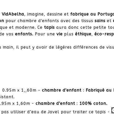
,
VidAbelha
, imagine, dessine et
fabrique au Portug
on
pour chambre d'enfants avec des tissus
sains
et
ssique et moderne. Ce
tapis
aura donc cette petite t
de vos
enfants.
Pour une
vie
plus
éthique
,
éco-res
 main, il peut y avoir de légères différences de visu
 0.95m x 1,,60m -
chambre d'enfant
:
Fabriqué au 
istant.
.95m x 1,60m -
chambre d'enfant
:
100% coton.
pas utiliser d’eau de Javel pour traiter ce tapis -