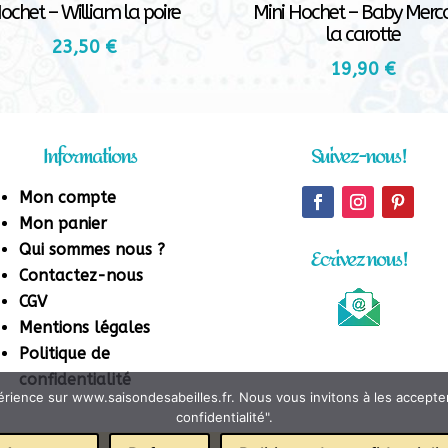
ochet – William la poire
Mini Hochet – Baby Merc
la carotte
23,50
€
19,90
€
Informations
Suivez-nous !
Mon compte
Mon panier
Qui sommes nous ?
Ecrivez nous !
Contactez-nous
CGV
Mentions légales
Politique de
confidentialité
rience sur www.saisondesabeilles.fr. Nous vous invitons à les accepter o
confidentialité".