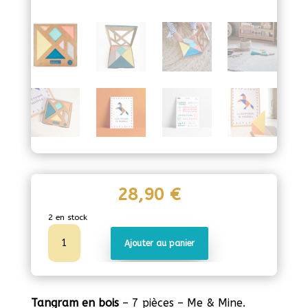
28,90
€
2 en stock
quantité
Ajouter au panier
de
Tangram
en
bois
Tangram en
bois
– 7 pièces – Me & Mine.