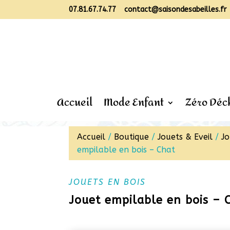
07.81.67.74.77
contact@saisondesabeilles.fr
Accueil
Mode Enfant
Zéro Déc
Accueil
/
Boutique
/
Jouets & Eveil
/
Jo
empilable en bois – Chat
JOUETS EN BOIS
Jouet empilable en bois – 