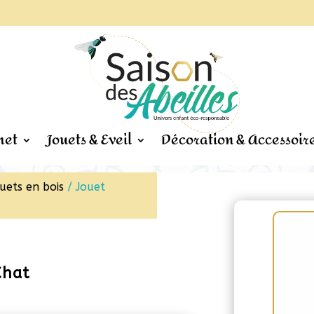
het
Jouets & Eveil
Décoration & Accessoir
uets en bois
/ Jouet
Chat