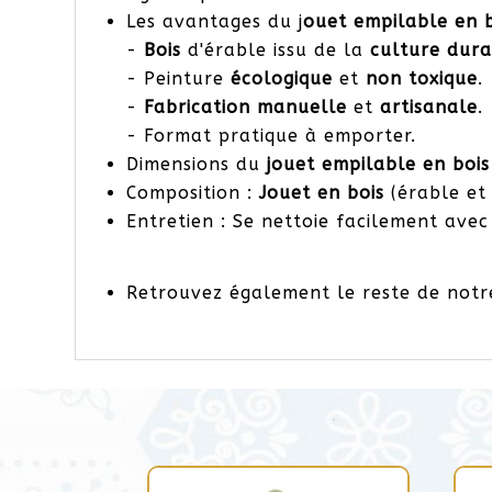
Les avantages du j
ouet empilable en 
-
Bois
d'érable issu de la
culture dur
- Peinture
écologique
et
non toxique
.
-
Fabrication manuelle
et
artisanale
.
- Format pratique à emporter.
Dimensions du
jouet empilable en boi
Composition :
Jouet en
bois
(érable et 
Entretien : Se nettoie facilement avec
Retrouvez également le reste de no