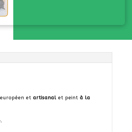
n européen et
artisanal
et peint
à la
é
.