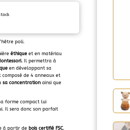
stock
’hêtre poli.
nière
éthique
et en matériau
ontessori.
Il permettra à
ique
en développant sa
 est composé de 4 anneaux et
ra
sa concentration
ainsi que
 sa forme compact lui
. Il sera donc son parfait
e à partir de
bois certifié FSC
.