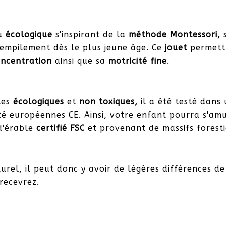
au
écologique
s'inspirant de la
méthode Montessori,
 empilement dès le plus jeune âge
.
Ce
jouet
permettr
oncentration
ainsi que sa
motricité
fine
.
tes
écologiques
et
non toxiques,
il a été testé dan
é européennes CE. Ainsi, votre enfant pourra s'amu
 d'érable
certifié FSC
et provenant de massifs foresti
urel, il peut donc y avoir de légères différences de
 recevrez.