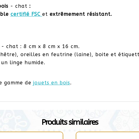
bois
- chat
:
able
certifié FSC
et
extrêmement résistant.
s
- chat : 8 cm x 8 cm x 16 cm.
hêtre), oreilles en feutrine (laine), boite et étiquet
 un linge humide.
tre gamme de
jouets en bois
.
Produits similaires