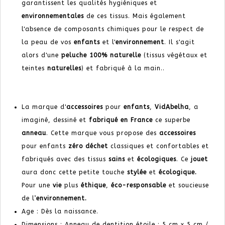
garantissent les qualités hygiéniques et
environnementales
de ces tissus. Mais également
l'absence de composants chimiques pour le respect de
la peau de vos
enfants
et l'
environnement
. Il s'agit
alors d'une
peluche
100% naturelle
(tissus végétaux et
teintes
naturelles
) et fabriqué à la main..
La marque d'
accessoires
pour
enfants
,
VidAbelha
, a
imaginé, dessiné et
fabriqué en France
ce superbe
anneau
. Cette marque vous propose des
accessoires
pour enfants
zéro déchet
classiques et confortables et
fabriqués avec des tissus
sains
et
écologiques
. Ce
jouet
aura donc cette petite touche
stylée
et
écologique.
Pour une
vie
plus
éthique
,
éco-responsable
et soucieuse
de l’
environnement.
Age : Dès la naissance.
Dimensions : Anneau de dentition étoile : 5 cm x 5 cm /