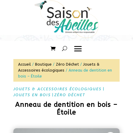
Accueil
/
Boutique
/
Zéro Déchet
/
Jouets &
Accessoires écologiques
/ Anneau de dentition en
bois – Étoile
JOUETS & ACCESSOIRES ÉCOLOGIQUES
|
JOUETS EN BOIS
|
ZÉRO DÉCHET
Anneau de dentition en bois –
Étoile