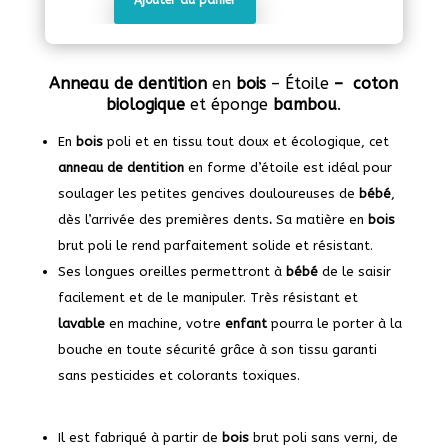
Ajouter au panier
quantité
de
Anneau
de
Anneau de dentition
en
bois
– Étoile
–
coton
dentition
biologique
et éponge
bambou
.
en
bois
En
bois
poli et en tissu tout doux et écologique, cet
-
anneau de dentition
en forme d’étoile est idéal pour
Étoile
soulager les petites gencives douloureuses de
bébé
,
dès l’arrivée des premières dents
.
Sa matière en
bois
brut poli le rend parfaitement solide et résistant.
Ses longues oreilles permettront à
bébé
de le saisir
facilement et de le manipuler. Très résistant et
lavable
en machine, votre
enfant
pourra le porter à la
bouche en toute sécurité grâce à son tissu garanti
sans pesticides et colorants toxiques.
Il est fabriqué à partir de
bois
brut poli sans verni, de