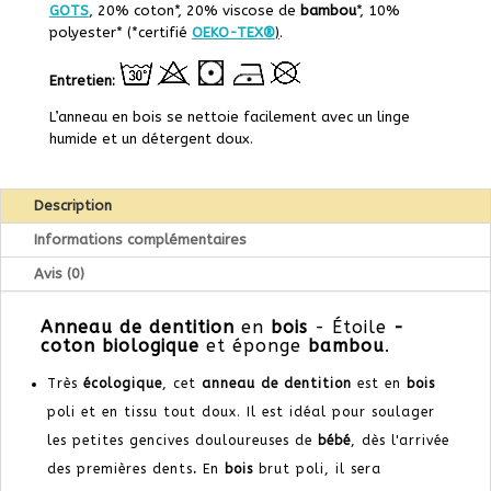
GOTS
, 20% coton*, 20%
viscose de
bambou
*,
10%
p
olyester* (*
certifié
OEKO-TEX®
)
.
Entretien:
L’anneau en bois se nettoie facilement avec un linge
humide et un détergent doux.
Description
Informations complémentaires
Avis (0)
Anneau de dentition
en
bois
- Étoile
-
coton biologique
et éponge
bambou
.
Très
écologique
, cet
anneau de dentition
est en
bois
poli et en tissu tout doux. Il est idéal pour soulager
les petites gencives douloureuses de
bébé
, dès l'arrivée
des premières dents
.
En
bois
brut poli, il sera