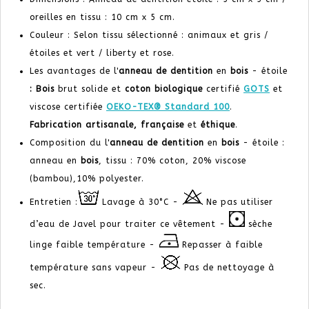
oreilles en tissu : 10 cm x 5 cm.
Couleur : Selon tissu sélectionné : animaux et gris /
étoiles et vert / liberty et rose.
Les avantages de l'
anneau de dentition
en
bois
- étoile
: Bois
brut solide et
coton biologique
certifié
GOTS
et
viscose certifiée
OEKO-TEX® Standard 100
.
Fabrication artisanale,
française
et
éthique
.
Composition du l'
anneau de dentition
en
bois
- étoile :
anneau en
bois
, tissu : 70% coton, 20%
viscose
(bambou),
10% p
olyester.
Entretien :
Lavage à 30°C -
Ne pas utiliser
d’eau de Javel pour traiter ce vêtement -
sèche
linge faible température -
Repasser à faible
température sans vapeur -
Pas de nettoyage à
sec.